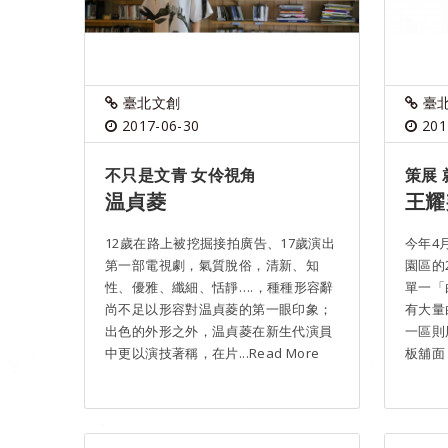
臺北文創
臺
2017-06-30
201
不只是文青 女伶視角
策展
温貞菱
王耀
12歲在路上被挖掘接拍廣告、17歲演出
今年4
第一部電視劇，氣質脫俗，清新、知
園區的
性、優雅、纖細、恬靜….，種種形容辭
單一「
尚不足以形容對温貞菱的第一眼印象；
有大量
出色的外形之外，温貞菱在新生代演員
一區則
中更以演技著稱，在片...Read More
板舖面，