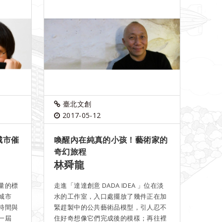
臺北文創
2017-05-12
城市催
喚醒內在純真的小孩！藝術家的
奇幻旅程
林舜龍
量的標
走進「達達創意 DADA IDEA 」位在淡
城市
水的工作室，入口處擺放了幾件正在加
時間與
緊趕製中的公共藝術品模型，引人忍不
一屆
住好奇想像它們完成後的模樣；再往裡