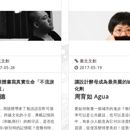
北文創
臺北文創
7-05-26
2017-05-19
肢體書寫真實生命「不流淚
讓設計酵母成為最美麗的
丑」
化劑
德
周育如 Agua
，用肢體帶來了無須語言即可感
要如何衡量一個城市的進步？衡
， 跨越文化的小丑，乘載記憶與
準可以是公共建設，也可以是這
 《和氣商行》的柑仔店，是否也
中，有多少人願意為它付出珍貴
你/妳兒時的記憶呢？曾幾何時，
資源，促使其變得更美好！從第