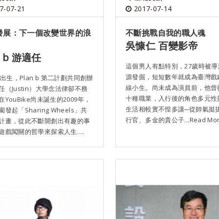
7-07-21
2017-07-14
發展：下一個改變世界的浪
不斷挑戰自我的職人魂
吳慷仁 百變影帝
n b 游適任
這個男人有點特別，27歲時被導
源發掘，短短數年就成為臺灣戲
年出生，Plan b 第二計劃共同創辦
線小生。尚未成為演員前，他曾
任（Justin）大學念法律卻不務
十種職業，入行後的角色多元性
YouBike尚未誕生的2009年，
生活相較實不惶多讓─從帥氣挺
發起「Sharing Wheels」共
行官、多金的貴公子...Read Mo
計畫，從此不斷開創出有趣的事
遊戲闖關的哲學來探索人生….