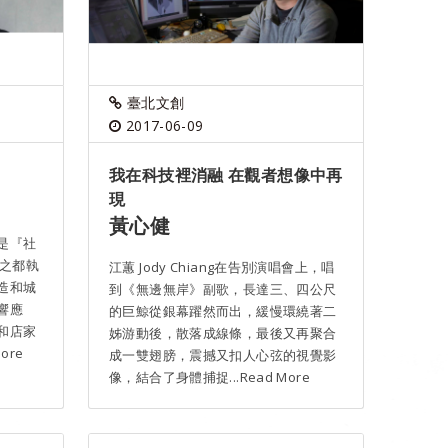
臺北文創
2017-06-09
我在科技裡消融 在觀者想像中再
現
黃心健
是『社
計之都執
江蕙 Jody Chiang在告別演唱會上，唱
造和城
到《無邊無岸》副歌，長達三、四公尺
響應
的巨鯨從銀幕躍然而出，緩慢環繞著二
和店家
姊游動後，散落成線條，最後又再聚合
ore
成一雙翅膀，震撼又扣人心弦的視覺影
像，結合了身體捕捉...Read More