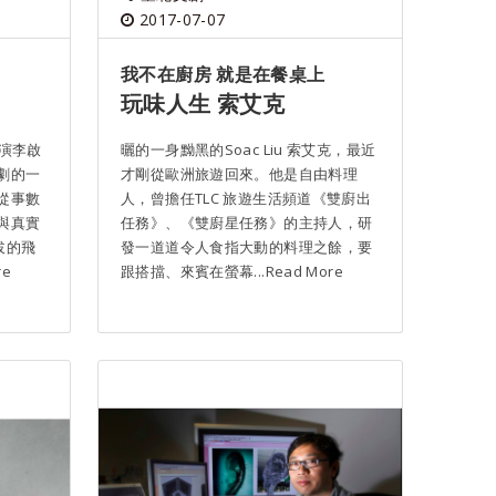
2017-07-07
我不在廚房 就是在餐桌上
玩味人生 索艾克
演李啟
曬的一身黝黑的Soac Liu 索艾克，最近
劇的一
才剛從歐洲旅遊回來。他是自由料理
從事數
人，曾擔任TLC 旅遊生活頻道《雙廚出
與真實
任務》、《雙廚星任務》的主持人，研
拔的飛
發一道道令人食指大動的料理之餘，要
re
跟搭擋、來賓在螢幕...Read More