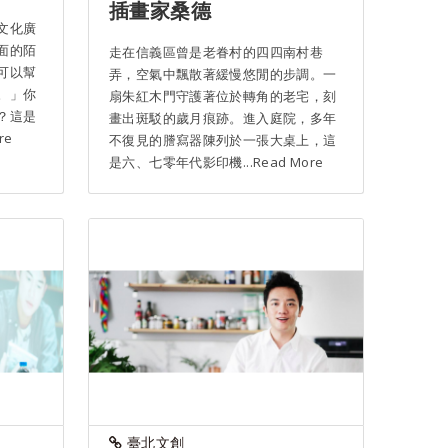
插畫家桑德
文化廣
面的陌
走在信義區曾是老眷村的四四南村巷
可以幫
弄，空氣中飄散著緩慢悠閒的步調。一
。」你
扇朱紅木門守護著位於轉角的老宅，刻
？這是
畫出斑駁的歲月痕跡。進入庭院，多年
re
不復見的謄寫器陳列於一張大桌上，這
是六、七零年代影印機...Read More
臺北文創