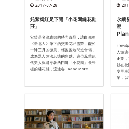
2017-07-28
201
奼紫嫣紅足下開「小花園繡花鞋
永續
莊」
潮
Pla
它曾是名流貴婦的時尚逸品，讓白先勇
《臺北人》筆下的交際花尹雪艷，能如
1989
一陣三月的微風、輕盈盈地閃進會場，
人游適
成為眾人無法忘懷的焦點。這位風華絕
正業，在
代美人就是穿著西門町「小花園」最登
就在校園
樣的繡花鞋，流連各...Read More
享單車
業，以