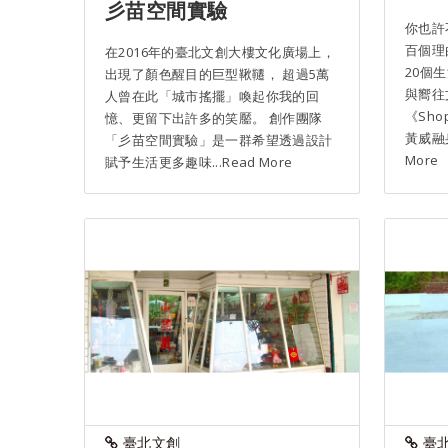
彡苗空間實驗
你也許
百個理
在2016年的臺北文創大樓文化廣場上，
20個
出現了顏色醒目的巨型鞦韆， 超過5萬
與嚮往
人曾在此「城市搖擺」喚起你我的回
《Sho
憶、更留下出許多的笑靨。 創作團隊
黃威融身
「彡苗空間實驗」是一群希望透過設計
More
賦予生活更多趣味...Read More
臺北文創
臺