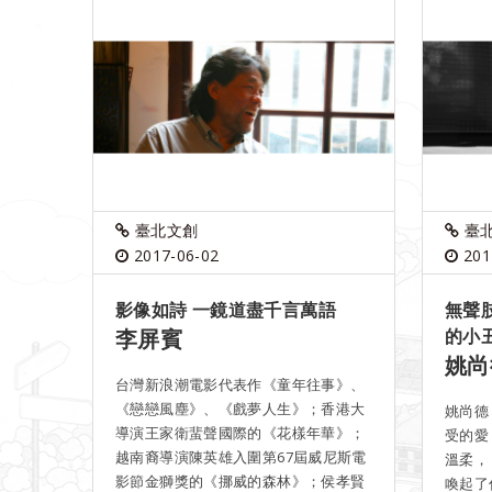
臺北文創
臺
2017-06-02
201
影像如詩 一鏡道盡千言萬語
無聲
李屏賓
的小
姚尚
台灣新浪潮電影代表作《童年往事》、
《戀戀風塵》、《戲夢人生》；香港大
姚尚德
導演王家衛蜚聲國際的《花樣年華》；
受的愛
越南裔導演陳英雄入圍第67屆威尼斯電
溫柔，
影節金獅獎的《挪威的森林》；侯孝賢
喚起了