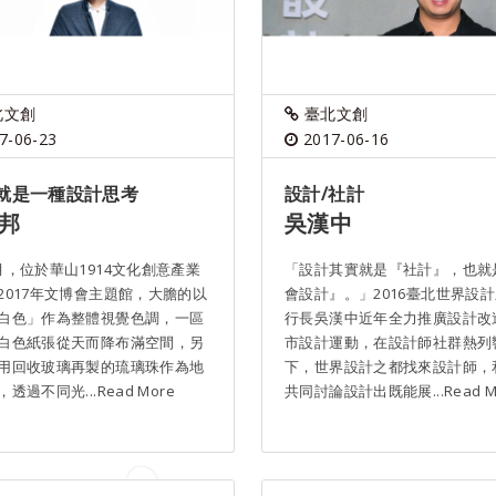
北文創
臺北文創
7-06-23
2017-06-16
 就是一種設計思考
設計/社計
邦
吳漢中
月，位於華山1914文化創意產業
「設計其實就是『社計』，也就
2017年文博會主題館，大膽的以
會設計』。」2016臺北世界設
白色」作為整體視覺色調，一區
行長吳漢中近年全力推廣設計改
白色紙張從天而降布滿空間，另
市設計運動，在設計師社群熱列
用回收玻璃再製的琉璃珠作為地
下，世界設計之都找來設計師，
透過不同光...Read More
共同討論設計出既能展...Read M