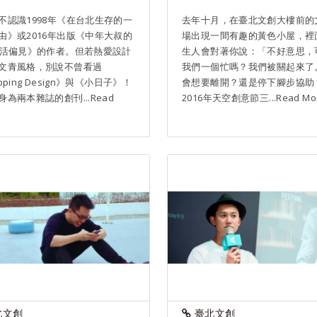
不認識1998年《在台北生存的一
去年十月，在臺北文創大樓前的
由》或2016年出版《中年大叔的
場出現一間有趣的黃色小屋，裡
生活偏見》的作者。但若熱愛設計
生人會對著你說：「不好意思，
文青風格，別說不曾看過
我們一個忙嗎？我們被關起來了
pping Design》與《小日子》！
會想要離開？還是停下腳步協助
為兩本雜誌的創刊...Read
2016年天空創意節三...Read Mo
北文創
臺北文創