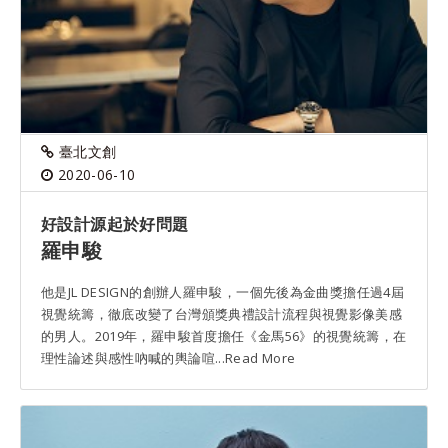
臺北文創
2020-06-10
好設計源起於好問題
羅申駿
他是JL DESIGN的創辦人羅申駿，一個先後為金曲獎擔任過4屆
視覺統籌，徹底改變了台灣頒獎典禮設計流程與視覺影像美感
的男人。2019年，羅申駿首度擔任《金馬56》的視覺統籌，在
理性論述與感性吶喊的輿論喧...Read More