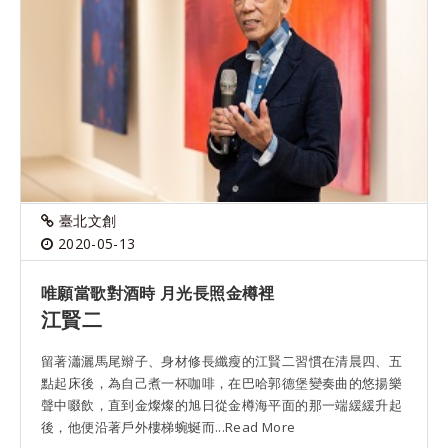
臺北文創
2020-05-13
唯願當歌對酒時 月光長照金樽裡
江賢二
留著瀟灑馬尾辮子、身材修長纖瘦的江賢二習慣在清晨四、五
點起床後，為自己煮一杯咖啡，在巴哈郭德堡變奏曲的悠揚樂
聲中啜飲，直到金燦燦的旭日從金樽海平面的那一端緩緩升起
後，他便沿著戶外樓梯蜿蜒而...Read More