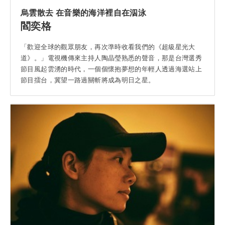
烏雲散去 在音樂的海洋裡自在泅泳
閻奕格
「歡迎全球的觀眾朋友，再次準時收看我們的《超級星光大
道》。」電視機傳來主持人陶晶瑩熟悉的聲音，那是台灣選秀
節目風起雲湧的時代，一個個懷抱夢想的年輕人透過海選站上
節目擂台，冀望一路過關斬將成為明日之星。