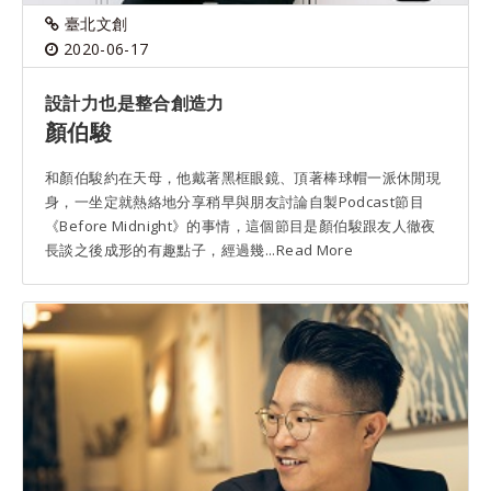
臺北文創
2020-06-17
設計力也是整合創造力
顏伯駿
和顏伯駿約在天母，他戴著黑框眼鏡、頂著棒球帽一派休閒現
身，一坐定就熱絡地分享稍早與朋友討論自製Podcast節目
《Before Midnight》的事情，這個節目是顏伯駿跟友人徹夜
長談之後成形的有趣點子，經過幾...Read More