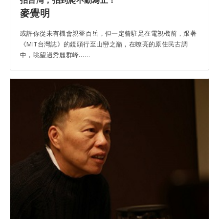
拍台灣，拍到爬不動為止！
麥覺明
或許你從未有機會親登百岳，但一定曾駐足在電視機前，跟著
《MIT台灣誌》的鏡頭行至山巒之巔，在嘹亮的原住民古調
中，眺望過秀麗群峰……