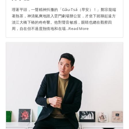
理著平頭，一聲精神抖擻的「Gâu-Tsá（早安）！」鄭宗龍端
著熱茶，神清氣爽地踏入雲門劇場辦公室，才坐下就聊起遠方
淡江大橋下樁的咚咚響。他對聲音敏感，眼睛也總在觀察四
周，自在但不過度熱情地和在場...Read More