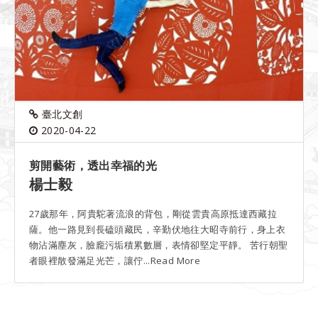
臺北文創
2020-04-22
剪開藝術，透出幸福的光
楊士毅
27歲那年，阿貴駝著流浪的背包，剛從雲貴高原抵達西藏拉
薩。他一路見到長磕頭藏民，辛勤伏地往大昭寺前行，身上衣
物沾滿塵灰，臉龐污垢積累數層，表情卻堅定平靜。 苦行朝聖
者眼裡散發滿足光芒，讓佇...Read More