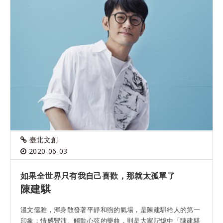
臺北文創
2020-06-03
如果全世界只有我自己喜歡，那就太孤單了
陳建騏
溫文儒雅，渾身散發著平靜和煦的氣場，是陳建騏給人的第一
印象；情感豐沛、觸動心弦的樂曲，則是大家記憶中「陳建騏