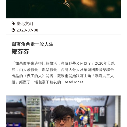
臺北文創
2020-07-08
跟著角色走一段人生
鄭芬芬
「如果做夢會過得比較快活，多做點夢又何妨？」2020年母親
節，由大慕影藝、凱擘影藝、台灣大哥大及華研國際音樂聯合
出品的《做工的人》開播，觀眾也開始跟著主角「噗嚨共三人
組」經歷了一場包裹了糖衣的...Read More