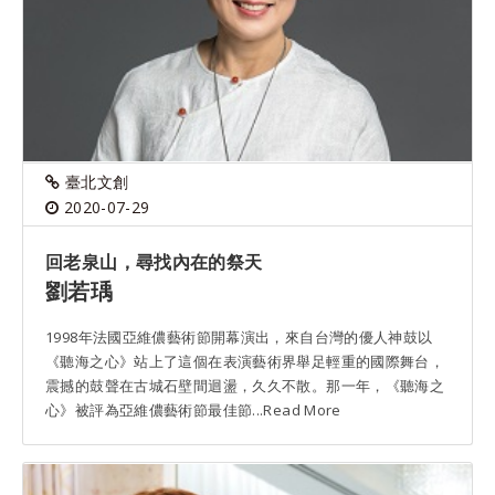
臺北文創
2020-07-29
回老泉山，尋找內在的祭天
劉若瑀
1998年法國亞維儂藝術節開幕演出，來自台灣的優人神鼓以
《聽海之心》站上了這個在表演藝術界舉足輕重的國際舞台，
震撼的鼓聲在古城石壁間迴盪，久久不散。那一年，《聽海之
心》被評為亞維儂藝術節最佳節...Read More