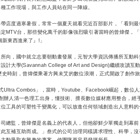
各種工作現場，與工作人員站在同一陣線。
影帶店度過寒暑假，常常一個夏天就看完近百部影片，「看到最
定MTV台，那些變化萬千的影像強烈吸引著當時的曾煒傑，
個新東西進來了』!」
之所向，國中就立志要朝動畫發展，元智大學資訊傳播所互動科
Savannah College of Art and Design)
變的歷史時刻，曾煒傑乘著方興未艾的數位浪潮，正式開啟了創作
tra Combos」，當時，Youtube、Facebook崛起
位創辦人清一色理工出身，懂技術、擅長數位媒材應用整合，經
數位工具的可塑性千變萬化，可以放進任何領域創造出人意料的
總監，曾煒傑是名義上的代表人，但他卻鮮少單獨走到幕前，作品也
彼此互補互助而成。」叁式的公司治理同樣講求理性、科學，沒
伴主動爭取有興趣的專案，使團隊更容易發揮所長。