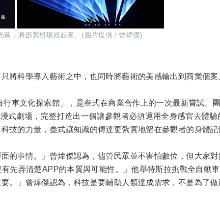
幕，將鄧紫棋環繞起來。(圖片提供 / 曾煒傑)
不只將科學導入藝術之中，也同時將藝術的美感輸出到商業個案
「自行車文化探索館」，是叁式在商業合作上的一次最新嘗試。
沉浸式劇場，完整打造出一個讓參觀者必須運用全身感官去體驗
與科技的力量，叁式讓知識的傳達更紮實地留在參觀者的身體記
層面的事情。」曾煒傑認為，儘管民眾並不害怕數位，但大家對
沒有先弄清楚APP的本質與可能性。」他舉特斯拉挑戰全自動
重要。」曾煒傑認為，科技是要輔助人類達成需求，不是為了做