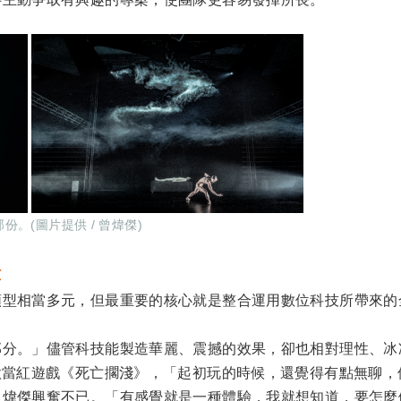
。(圖片提供 / 曾煒傑)
驗
類型相當多元，但最重要的核心就是整合運用數位科技所帶來的
部分。」儘管科技能製造華麗、震撼的效果，卻也相對理性、冰
款當紅遊戲《死亡擱淺》，「起初玩的時候，還覺得有點無聊
曾煒傑興奮不已。「有感覺就是一種體驗，我就想知道，要怎麼