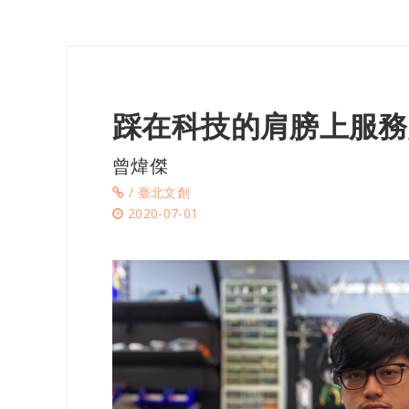
踩在科技的肩膀上服務
曾煒傑
/ 臺北文創
2020-07-01