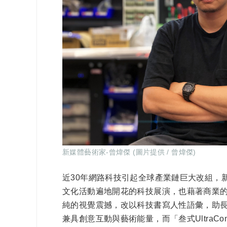
新媒體藝術家-曾煒傑
(
圖片提供 / 曾煒傑)
近30年網路科技引起全球產業鏈巨大改組，
文化活動遍地開花的科技展演，也藉著商業的應
純的視覺震撼，改以科技書寫人性語彙，助長
兼具創意互動與藝術能量，而「叁式UltraC