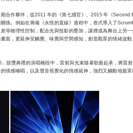
夥伴，從2011 年的《第七感官》、2015 年《Second 
關係。例如在籌備《永恆的直線》過程中，叁式導入了Scru
溫差等物理性控制，配合光與投影的疊加，讓煙成為舞台上另一
的畫面，更延伸至觸覺、味覺與空間感知，創造觀眾的情緒波動
0」頒獎典禮的演唱橋段中，雷射與光束隨著歌曲起承，將雷
者的情感喃唱，以及聲音視覺化的情感延伸，強烈又觸動地籠罩