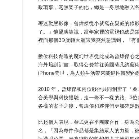
政瑣事，毫無架子的他，總是一身黑地融入
著迷動態影像，曾煒傑從小就窩在親戚的錄
了。」他靦腆笑說，當年家裡的電視也總是鎖
裡面那個3D旋轉大廳讓我突然意識到，『有
數位科技創造的魔幻世界從此成為曾煒傑心
海外培訓計畫，取得公費前往美國薩凡納藝術設計大學(
iPhone問世，為人類生活帶來關鍵性轉
2010
年，曾煒傑和兩位夥伴共同創辦了「叁式Ul
合美學與科技體驗，走一條不一樣的路。3
各樣的案子之後，曾煒傑和夥伴們更加確定
比起個人表現，叁式更在乎團隊合作，身為公司
名，「因為每件作品都是集結眾人的力量，
訊透明公開，身為總監的曾煒傑尤其鼓勵夥