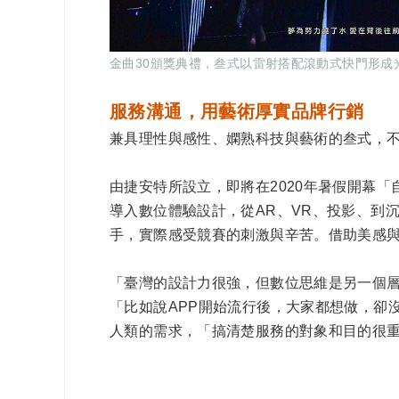
金曲30頒獎典禮，叁式以雷射搭配滾動式快門形成光
服務溝通，用藝術厚實品牌行銷
兼具理性與感性、嫻熟科技與藝術的叁式，
由捷安特所設立，即將在2020年暑假開幕
導入數位體驗設計，從AR、VR、投影、到
手，實際感受競賽的刺激與辛苦。借助美感
「臺灣的設計力很強，但數位思維是另一個
「比如說APP開始流行後，大家都想做，卻
人類的需求，「搞清楚服務的對象和目的很