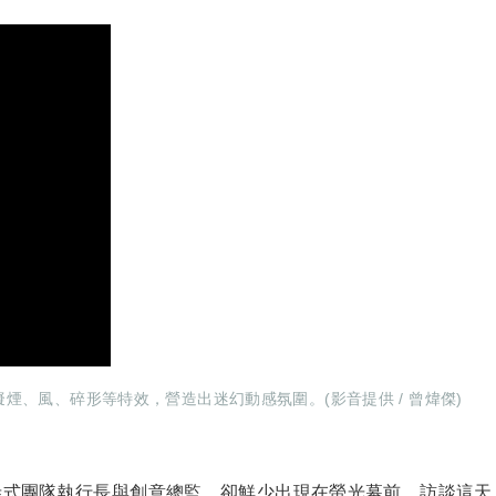
、風、碎形等特效，營造出迷幻動感氛圍。(影音提供 / 曾煒傑)
叁式團隊執行長與創意總監，卻鮮少出現在螢光幕前。訪談這天