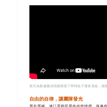
叁式為蔡健雅演唱會開發了即時粒子運算系統，模擬煙
自由的自律，讓團隊發光
黑衣黑褲，連口罩都是黑色的曾煒傑，身兼