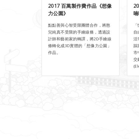
2017 百萬製作費作品《想像
2
力公園》
喃
點點善與心智受限團體合作，將憨
「
兒純真不受限的手繪線條，透過設
自
計師和藝術家的轉譯，將2D手繪線
活
條轉化成3D實體的「想像力公園」
踩
作品。
市
交
(E