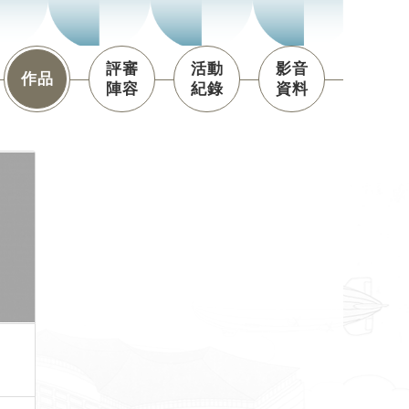
評審
活動
影音
作品
陣容
紀錄
資料