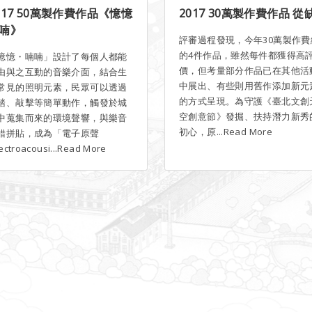
017 50萬製作費作品《憶憶
2017 30萬製作費作品 從
喃》
評審過程發現，今年30萬製作費
的4件作品，雖然每件都獲得高
憶憶・喃喃」設計了每個人都能
價，但考量部分作品已在其他活
由與之互動的音樂介面，結合生
中展出、有些則用舊作添加新元
常見的照明元素，民眾可以透過
的方式呈現。為守護《臺北文創
踏、敲擊等簡單動作，觸發於城
空創意節》發掘、扶持潛力新秀
中蒐集而來的環境聲響，與樂音
初心，原...Read More
錯拼貼，成為「電子原聲
lectroacousi...Read More