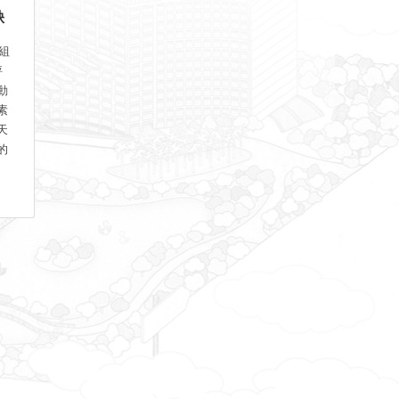
缺
組
評
動
素
天
的