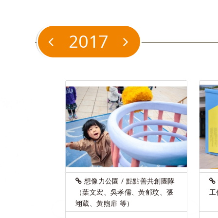
2017
想像力公園 / 點點善共創團隊
（葉文宏、吳孝儒、黃郁玟、張
工
翊葳、黃煦扉 等）