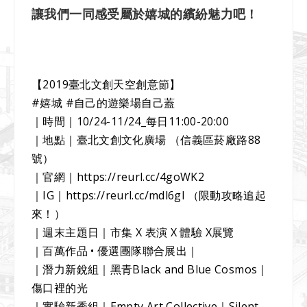
讓我們一同感受屬於嬉城的繽紛魅力吧！
【2019臺北文創天空創意節】
#嬉城 #自己的遊樂場自己蓋
｜時間｜10/24-11/24_每日11:00-20:00
｜地點｜臺北文創文化廣場 （信義區菸廠路88
號）
｜官網｜https://reurl.cc/4goWK2
｜IG｜https://reurl.cc/mdl6gl （限動攻略追起
來！）
｜週末主題日｜市集 X 表演 X 體驗 X展覽
｜百萬作品 • 優選團隊聯合展出｜
｜潛力新銳組｜黑青Black and Blue Cosmos｜
傷口裡的光
｜實驗新秀組｜Empty Art Collective｜Silent