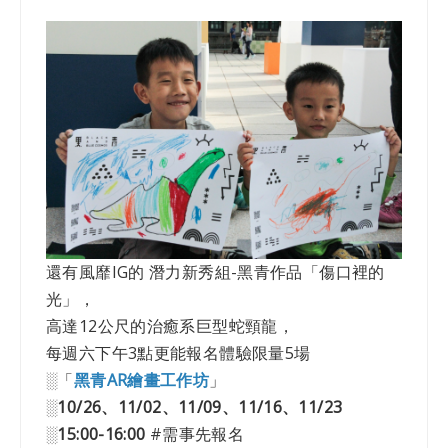
還有風靡IG的 潛力新秀組-黑青作品「傷口裡的
光」，
高達12公尺的治癒系巨型蛇頸龍，
每週六下午3點更能報名體驗限量5場
░「
黑青AR繪畫工作坊
」
░
10/26、11/02、11/09、11/16、11/23
░
15:00-16:00
#需事先報名