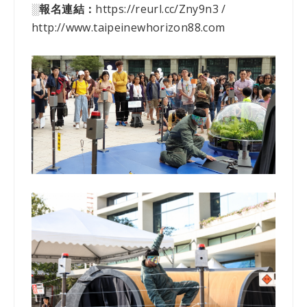
░
報名連結：
https://reurl.cc/Zny9n3 /
http://www.taipeinewhorizon88.com