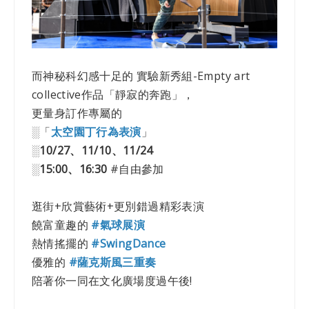
而神秘科幻感十足的 實驗新秀組-Empty art
collective作品「靜寂的奔跑」，
更量身訂作專屬的
░「
太空園丁行為表演
」
░
10/27、11/10、11/24
░
15:00、16:30
#自由參加
逛街+欣賞藝術+更別錯過精彩表演
饒富童趣的
#氣球展演
熱情搖擺的
#SwingDance
優雅的
#薩克斯風三重奏
陪著你一同在文化廣場度過午後!