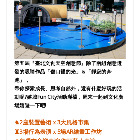
第五屆『臺北文創天空創意節』除了兩組創意迸
發的吸睛作品「傷口裡的光」＆「靜寂的奔
跑」，
帶你探索成長、思考自然外，還有什麼好玩的活
動呢?嬉城Fun City活動滿檔，周末一起到文化廣
場嬉遊一下吧!
♞2座裝置藝術ｘ3大風格市集
♜3場行為表演ｘ5場AR繪畫工作坊