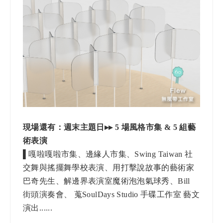
現場還有：週末主題日▸▸
5
場風格市集 & 5 組藝
術表演
▌
嘎啦嘎啦市集、邊緣人市集、Swing Taiwan 社
交舞與搖擺舞學校表演、用打擊說故事的藝術家
巴奇先生、解邊界表演室魔術泡泡氣球秀、Bill
街頭演奏會、 蒐SoulDays Studio 手碟工作室 藝文
演出......