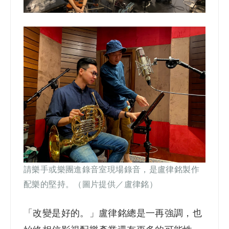
請樂手或樂團進錄音室現場錄音，是盧律銘製作
配樂的堅持。（圖片提供／盧律銘）
「改變是好的。」盧律銘總是一再強調，也