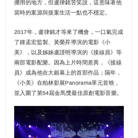
挪用的地方，但盧律銘苦笑說，這意味著他
當時的案源與接案生活一點也不穩定。
2017
年，盧律銘才等來了機會，一口氣完成
了鍾孟宏監製、黃榮昇導演的電影《小
美》，以及姊姊盧謹明導演的《接線員》等
兩部電影配樂。因為上片時間差異，《接線
員》成為他在大銀幕上的首部作品；隔年，
《小美》在柏林影展Panorama單元首映，
並入圍了第54屆金馬獎最佳原創電影音樂。