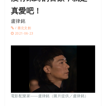
真愛吧！
盧律銘
/ 臺北文創
2021-06-23
電影配樂家——盧律銘（圖片提供／盧律銘）