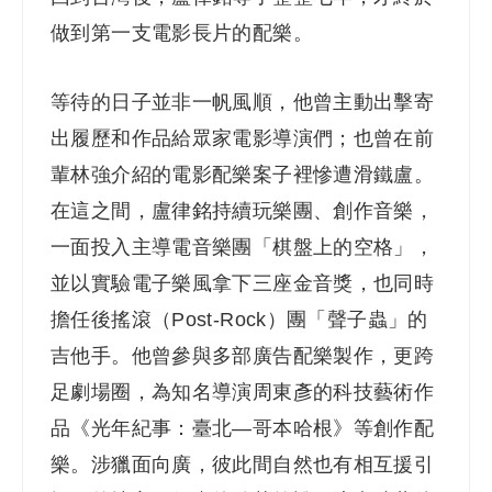
做到第一支電影長片的配樂。
等待的日子並非一帆風順，他曾主動出擊寄
出履歷和作品給眾家電影導演們；也曾在前
輩林強介紹的電影配樂案子裡慘遭滑鐵盧。
在這之間，盧律銘持續玩樂團、創作音樂，
一面投入主導電音樂團「棋盤上的空格」，
並以實驗電子樂風拿下三座金音獎，也同時
擔任後搖滾（Post-Rock）團「聲子蟲」的
吉他手。他曾參與多部廣告配樂製作，更跨
足劇場圈，為知名導演周東彥的科技藝術作
品《光年紀事：臺北—哥本哈根》等創作配
樂。涉獵面向廣，彼此間自然也有相互援引