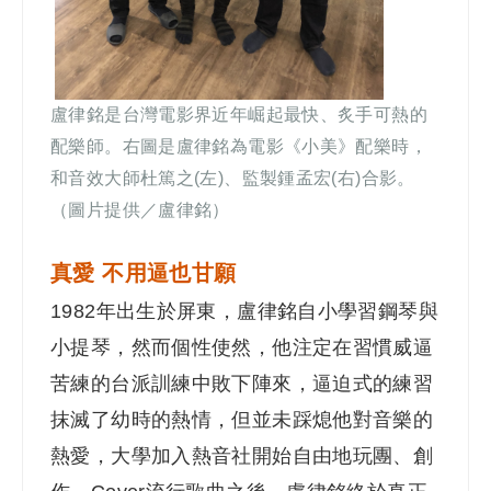
盧律銘是台灣電影界近年崛起最快、炙手可熱的
配樂師。右圖是盧律銘為電影《小美》配樂時，
和音效大師杜篤之(左)、監製鍾孟宏(右)合影。
（圖片提供／盧律銘）
真愛 不用逼也
甘願
1982
年出生於屏東，盧律銘自小學習鋼琴與
小提琴，然而個性使然，他注定在習慣威逼
苦練的台派訓練中敗下陣來，逼迫式的練習
抹滅了幼時的熱情，但並未踩熄他對音樂的
熱愛，大學加入熱音社開始自由地玩團、創