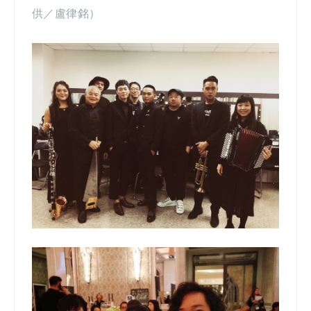
供／盧律銘）