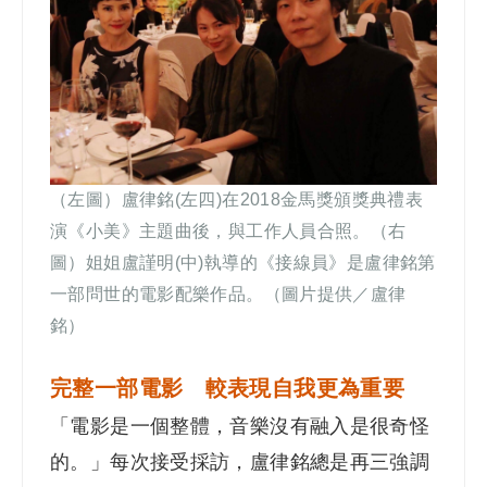
（左圖）盧律銘(左四)在2018金馬獎頒獎典禮表
演《小美》主題曲後，與工作人員合照。（右
圖）姐姐盧謹明(中)執導的《接線員》是盧律銘第
一部問世的電影配樂作品。（圖片提供／盧律
銘）
完整一部電影 較表現自我更為重要
「電影是一個整體，音樂沒有融入是很奇怪
的。」每次接受採訪，盧律銘總是再三強調