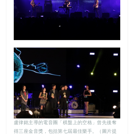
盧律銘主導的電音團「棋盤上的空格」曾先後奪
得三座金音獎，包括第七屆最佳樂手。（圖片提