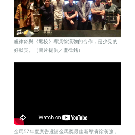
盧律銘與《返校》導演徐漢強的合作，是少見的
好默契。（圖片提供／盧律銘）
金馬57年度廣告邀請金馬獎最佳新導演徐漢強，