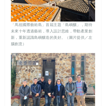
「馬祖國際藝術島」首屆主題「島嶼釀」，期待
未來十年透過藝術，導入設計思維，帶動產業創
新，重新認識島嶼釀造的美好。
（
圖片提供／左
腦創意
）