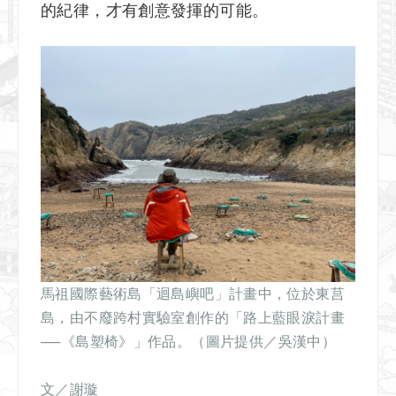
的紀律，才有創意發揮的可能。
馬祖國際藝術島「迴島嶼吧」計畫中，位於東莒
島，由不廢跨村實驗室創作的「路上藍眼淚計畫
──《島塑椅》」作品。
（圖片提供／吳漢中）
文
／謝璇