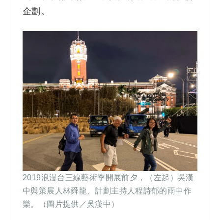
企劃。
2019
浪漫台三線藝術季開展前夕，（左起）吳漢
中與策展人林舜龍、計劃主持人程詩郁的雨中作
樂。（圖片提供／吳漢中）