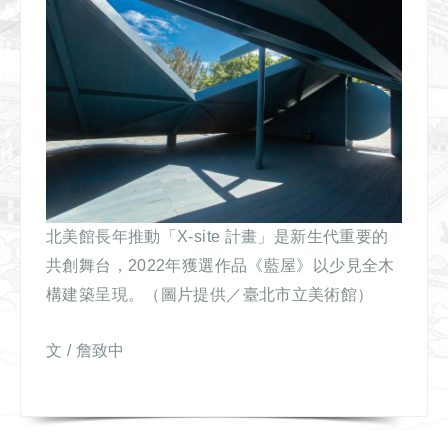
北美館長年推動「X-site 計畫」是新生代重要的
共創舞台，2022年獲選
作品《藍屋》以少見全木
構建築呈現。（圖片提供／臺北市立美術館）
文 / 詹致中