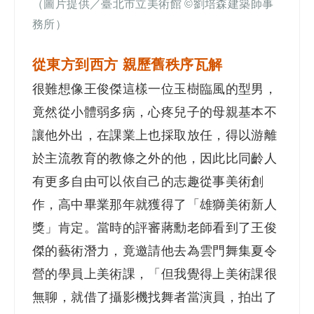
（圖片
提供／
臺北市立美術館
©
劉培森建築師事
務所
）
從東方到西方 親歷舊秩序瓦解
很難想像王俊傑這樣一位玉樹臨風的型男，
竟然從小體弱多病，心疼兒子的母親基本
不
讓他外出，在課業上也採取放任，得以游離
於主流教育的教條之外的他，因此比同齡人
有更多自由可以依自己的志趣從事美術創
作，高中畢業那年就獲得了「雄獅美術新人
獎」肯定。當時的評審蔣勳老師看到了王俊
傑的藝術潛力，竟邀請他去為雲門舞集夏令
營的學員上美術課，「但我覺得上美術課很
無聊，就借了攝影機找舞者當演員，拍出了