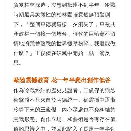
負笈柏林深造，沒想到抵達不到半年，冷戰
時期最具象徵性的柏林圍牆竟然無預警倒
下，「整個東德就這樣一夕消失了，東歐共
產政權一個接一個垮台，時代的巨輪毫不留
情地將我曾熟悉的世界輾壓粉碎，我還能做
什麼？」王俊傑在破滅中開始一點一滴反
思。
歐陸震撼教育 花一年半爬出創作低谷
作為冷戰終結的歷史見證者，王俊傑的強烈
衝擊感不只來自於兩德統一。從震撼中逐漸
冷靜下來的王俊傑，內心深處也不免糾結於
意識形態、創作立場、和藝術是否有存在價
值的思辨之中，並因此陷入了長達一年半創