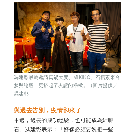
馮建彰最終邀請真鍋大度、MIKIKO、石橋素來台
參與論壇，更搭起了友誼的橋樑。（圖片提供／
馮建彰）
與過去告別，疫情卻來了
不過，過去的成功經驗，也可能成為絆腳
石。馮建彰表示：「好像必須要婉拒一些