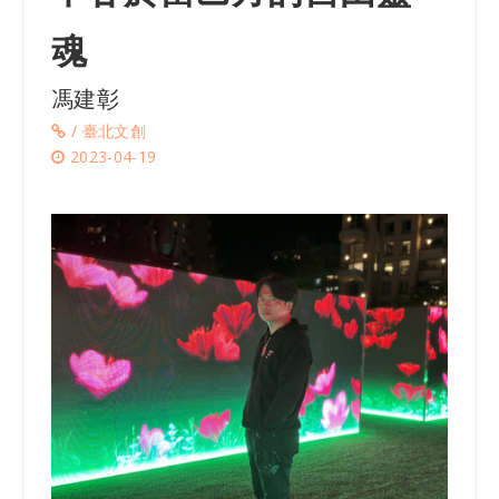
魂
馮建彰
/ 臺北文創
2023-04-19