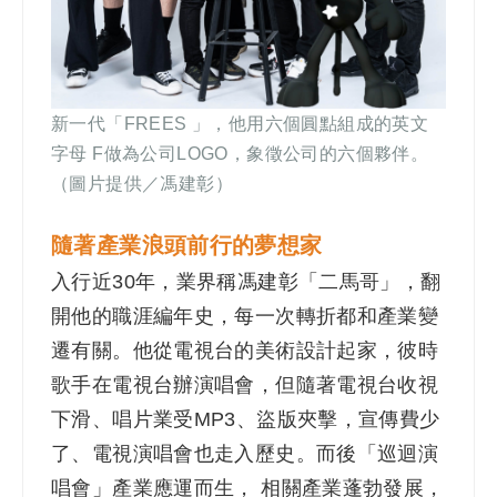
新一代「FREES 」，他用六個圓點組成的英文
字母 F做為公司LOGO，象徵公司的六個夥伴。
（圖片提供／馮建彰）
隨著產業浪頭前行的夢想家
入行近30年，業界稱馮建彰「二馬哥」，翻
開他的職涯編年史，每一次轉折都和產業變
遷有關。他從電視台的美術設計起家，彼時
歌手在電視台辦演唱會，但隨著電視台收視
下滑、唱片業受MP3、盜版夾擊，宣傳費少
了、電視演唱會也走入歷史。而後「巡迴演
唱會」產業應運而生， 相關產業蓬勃發展，