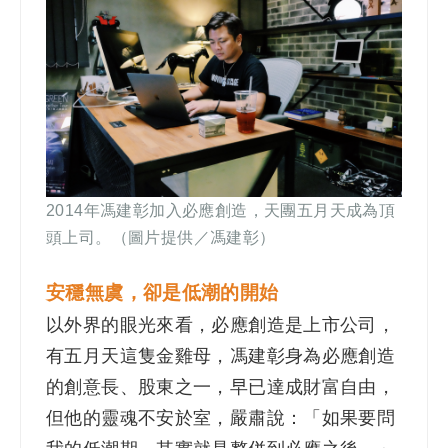
2014年馮建彰加入必應創造，天團五月天成為頂
頭上司。（圖片提供／馮建彰）
安穩無虞，卻是低潮的開始
以外界的眼光來看，必應創造是上市公司，
有五月天這隻金雞母，馮建彰身為必應創造
的創意長、股東之一，早已達成財富自由，
但他的靈魂不安於室，嚴肅說：「如果要問