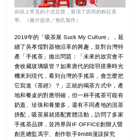
街頭上常見的小北百貨，展現了庶民的粉紅美
學。（圖片提供／無氏製作）
2019
年的「吸茶展 Suck My Culture」，延
續了吳孝儒對器物沿革的興趣，並對台灣特
產「手搖茶」拋出問題：「未來的故宮會不
會收藏玻璃吸管？如果唐代的陸羽搭乘時光
機來到現代，看到台灣的手搖茶，會怎麼把
它寫進《茶經》？」正統的喝茶方式中，產
地和餐桌的對應明確，但一杯手搖茶可能有
奶蓋、珍珠和養樂多，還有不同產地的混茶
拼配，吸茶展就搭配實體活動，訪問了多家
手搖茶品牌，並跨界與IF OFFICE創辦人暨
創意總監馮宇、創作歌手9m88漫談探究