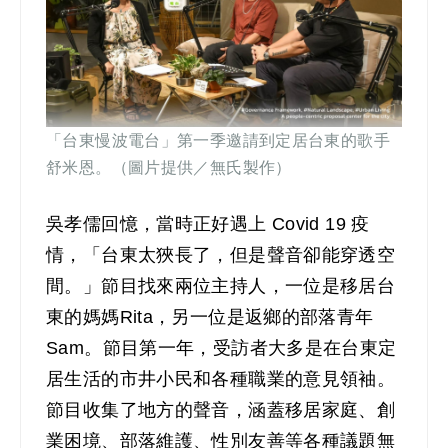
「台東慢波電台」第一季邀請到定居台東的歌手
舒米恩。（圖片提供／無氏製作）
吳孝儒回憶，當時正好遇上 Covid 19 疫
情，「台東太狹長了，但是聲音卻能穿透空
間。」節目找來兩位主持人，一位是移居台
東的媽媽Rita，另一位是返鄉的部落青年
Sam。節目第一年，受訪者大多是在台東定
居生活的市井小民和各種職業的意見領袖。
節目收集了地方的聲音，涵蓋移居家庭、創
業困境、部落維護、性別友善等各種議題無