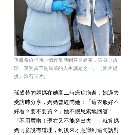
孫盛希旅行時心情經常感到莫名憂鬱，讓身心放
鬆、享受當下是當前的人生課題之一。（圖片提
供／滾石唱片）
孫盛希的媽媽在她高二時癌症病逝，她過去
受訪時分享，媽媽曾經問她：「這衣服好不
好看？要不要買？」她不假思索地回答：
「不用買啦！現在又不能穿出去。」就算媽
媽同意說有道理，到後來才意識到這句話對