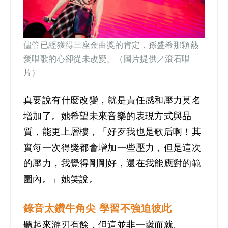
儘管已經獲得三座金曲獎的肯定，孫盛希那顆熱
愛唱歌的心卻從未改變。（圖片提供／滾石唱
片）
真要說有什麼改變，就是責任感和壓力莫名
增加了。她希望未來音樂的表現方式與品
質，能更上層樓，「好歹我也是歌后啊！其
實每一次得獎都會增加一些壓力，但是這次
的壓力，我覺得剛剛好，還在我能應對的範
圍內。」她笑說。
錄音太鑽牛角尖 學習不強迫彼此
聽起來游刃有餘，但這並非一蹴而就。