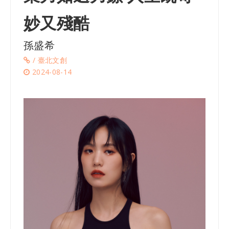
妙又殘酷
孫盛希
/ 臺北文創
2024-08-14