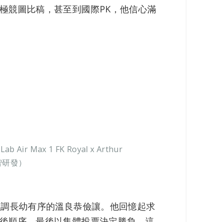
極競圖比稿，甚至到國際PK，他信心滿
x 1 FK Royal x Arthur
智研發）
強調長幼有序的溫良恭儉讓。他回憶起求
後順序，最後以集體投票決定勝負。這