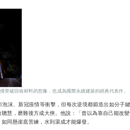
建築不僅突破回收材料的想像，也成為國際永續建築的經典代表作
房市泡沫、新冠疫情等衝擊，但每次逆境都鍛造出如分子
傲聰慧，磨難後方成大俠。他說：「曾以為靠自己能改變
」如同懸崖底苦練，水到渠成才能爆發。