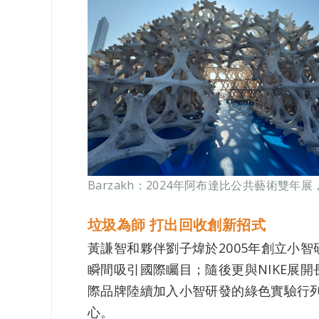
Barzakh：2024年阿布達比公共藝術雙
垃圾為師 打出回收創新招式
黃謙智和夥伴劉子煒於2005年創立小
瞬間吸引國際矚目；隨後更與NIKE展
際品牌陸續加入小智研發的綠色實驗行
心。