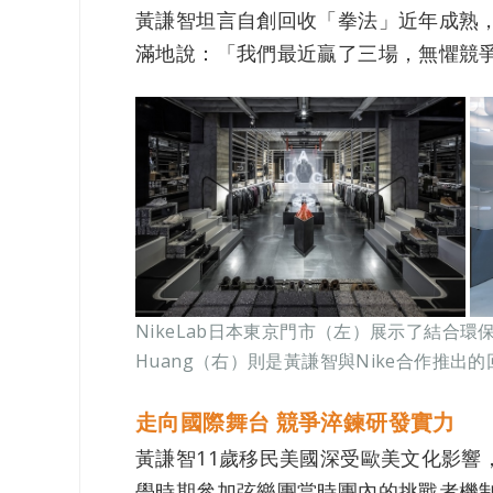
黃謙智坦言自創回收「拳法」近年成熟
滿地說：「我們最近贏了三場，無懼競爭，
NikeLab日本東京門市（左）展示了結合環保回收材
Huang（右）則是黃謙智與Nike合作推
走向國際舞台 競爭淬鍊研發實力
黃謙智11歲移民美國深受歐美文化影
學時期參加弦樂團當時團內的挑戰者機