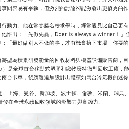
同事間容易有爭執，但激烈的討論卻能激發出更優秀的作
與行動力。他在常春藤名校求學時，經常遇見比自己更有
：「先做先贏，Doer is always a winne
道：「最好做別人不做的事，才有機會搶下市場。你耍的
轉型為積累研發能量的回收材料與機器設備販售商，目前
esso）是全球首台移動式塑膠和織物廢料微型回收工廠，
於兩台卡車，後續還追加設計出體積如兩台冷氣機的迷你
，從台北、上海、曼谷、新加坡、波士頓、倫敦、米蘭、瑞
智研發在全球永續回收領域的影響力與實踐力。