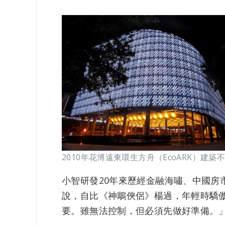
2010年花博遠東環生方舟（EcoARK）
小智研發20年來歷經金融海嘯、中國
說，自比《神鵰俠侶》楊過，年輕時驕
要。雖無法控制，但必須先做好準備。