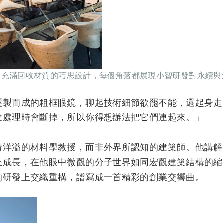
）充滿回收材質的巧思設計，每個角落都展現小智研發對永續與
壓製而成的粗框眼鏡，聊起技術細節欲罷不能，還起身走
收處理時會斷掉，所以你得想辦法把它們連起來。」
情洋溢的材料學教授，而非外界所認知的建築師。他講解
上成長，在他眼中微觀的分子世界如同宏觀建築結構的縮
的研發上交織重構，譜寫成一首精彩的創業交響曲。