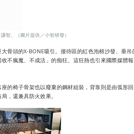
黃謙智。（圖片提供／小智研發）
大骨頭的X-BONE吸引。接待區的紅色泡棉沙發、垂
回收不瘋魔、不成活」的痴狂。這狂熱也引來國際媒體報
落座的椅子骨架也以廢棄的鋼材組裝，背靠則是由弧形回
格局，還兼具防火效果。