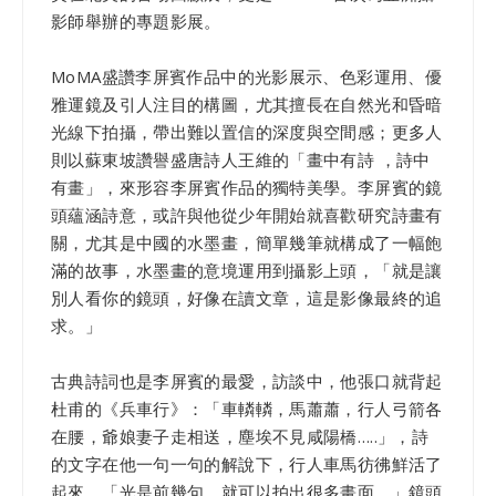
影師舉辦的專題影展。
MoMA盛讚李屏賓作品中的光影展示、色彩運用、優
雅運鏡及引人注目的構圖，尤其擅長在自然光和昏暗
光線下拍攝，帶出難以置信的深度與空間感；更多人
則以蘇東坡讚譽盛唐詩人王維的「畫中有詩 ，詩中
有畫」，來形容李屏賓作品的獨特美學。李屏賓的鏡
頭蘊涵詩意，或許與他從少年開始就喜歡研究詩畫有
關，尤其是中國的水墨畫，簡單幾筆就構成了一幅飽
滿的故事，水墨畫的意境運用到攝影上頭，「就是讓
別人看你的鏡頭，好像在讀文章，這是影像最終的追
求。」
古典詩詞也是李屏賓的最愛，訪談中，他張口就背起
杜甫的《兵車行》：「車轔轔，馬蕭蕭，行人弓箭各
在腰，爺娘妻子走相送，塵埃不見咸陽橋…..」，詩
的文字在他一句一句的解說下，行人車馬彷彿鮮活了
起來，「光是前幾句，就可以拍出很多畫面。」鏡頭