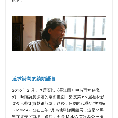
追求詩意的鏡頭語言
2016年 2 月，李屏賓以《長江圖》中時而神秘魔
幻、時而詩意深邃的電影畫面，榮獲第 66 屆柏林影
展傑出藝術貢獻銀熊獎；隨後，紐約現代藝術博物館
（MoMA）也在去年7月為他舉辦回顧展，這是李屏
賓在北美的首場回顧展，更是 MoMA 首次為亞洲攝