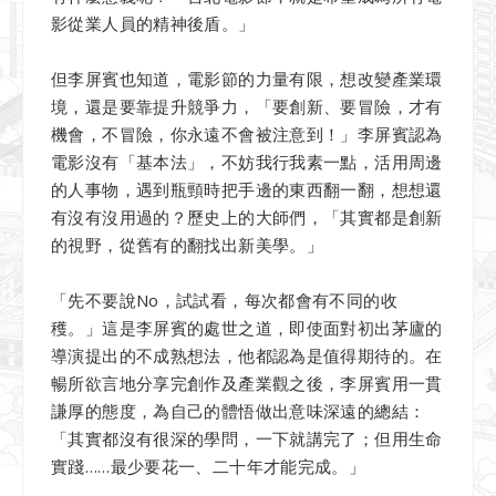
影從業人員的精神後盾。」
但李屏賓也知道，電影節的力量有限，想改變產業環
境，還是要靠提升競爭力，「要創新、要冒險，才有
機會，不冒險，你永遠不會被注意到！」李屏賓認為
電影沒有「基本法」，不妨我行我素一點，活用周邊
的人事物，遇到瓶頸時把手邊的東西翻一翻，想想還
有沒有沒用過的？歷史上的大師們，「其實都是創新
的視野，從舊有的翻找出新美學。」
「先不要說No，試試看，每次都會有不同的收
穫。」這是李屏賓的處世之道，即使面對初出茅廬的
導演提出的不成熟想法，他都認為是值得期待的。在
暢所欲言地分享完創作及產業觀之後，李屏賓用一貫
謙厚的態度，為自己的體悟做出意味深遠的總結：
「其實都沒有很深的學問，一下就講完了；但用生命
實踐……最少要花一、二十年才能完成。」