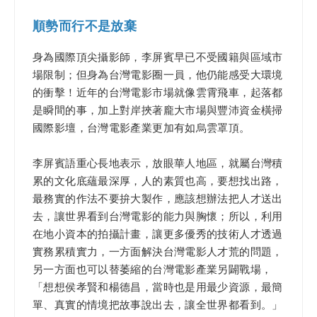
順勢而行不是放棄
身為國際頂尖攝影師，李屏賓早已不受國籍與區域市
場限制；但身為台灣電影圈一員，他仍能感受大環境
的衝擊！近年的台灣電影市場就像雲霄飛車，起落都
是瞬間的事，加上對岸挾著龐大市場與豐沛資金橫掃
國際影壇，台灣電影產業更加有如烏雲罩頂。
李屏賓語重心長地表示，放眼華人地區，就屬台灣積
累的文化底蘊最深厚，人的素質也高，要想找出路，
最務實的作法不要拚大製作，應該想辦法把人才送出
去，讓世界看到台灣電影的能力與胸懷；所以，利用
在地小資本的拍攝計畫，讓更多優秀的技術人才透過
實務累積實力，一方面解決台灣電影人才荒的問題，
另一方面也可以替萎縮的台灣電影產業另闢戰場，
「想想侯孝賢和楊德昌，當時也是用最少資源，最簡
單、真實的情境把故事說出去，讓全世界都看到。」