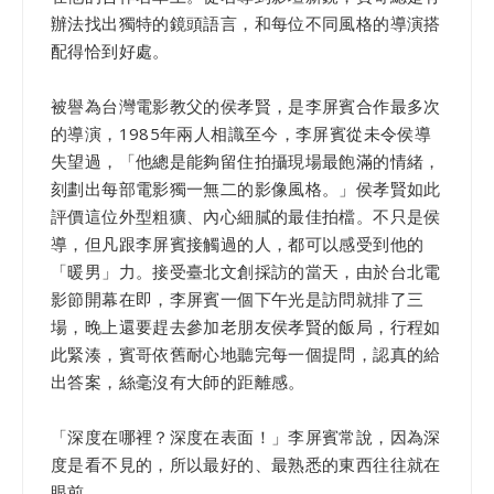
辦法找出獨特的鏡頭語言，和每位不同風格的導演搭
配得恰到好處。
被譽為台灣電影教父的侯孝賢，是李屏賓合作最多次
的導演，1985年兩人相識至今，李屏賓從未令侯導
失望過，「他總是能夠留住拍攝現場最飽滿的情緒，
刻劃出每部電影獨一無二的影像風格。」侯孝賢如此
評價這位外型粗獷、內心細膩的最佳拍檔。不只是侯
導，但凡跟李屏賓接觸過的人，都可以感受到他的
「暖男」力。接受臺北文創採訪的當天，由於台北電
影節開幕在即，李屏賓一個下午光是訪問就排了三
場，晚上還要趕去參加老朋友侯孝賢的飯局，行程如
此緊湊，賓哥依舊耐心地聽完每一個提問，認真的給
出答案，絲毫沒有大師的距離感。
「深度在哪裡？深度在表面！」李屏賓常說，因為深
度是看不見的，所以最好的、最熟悉的東西往往就在
眼前。