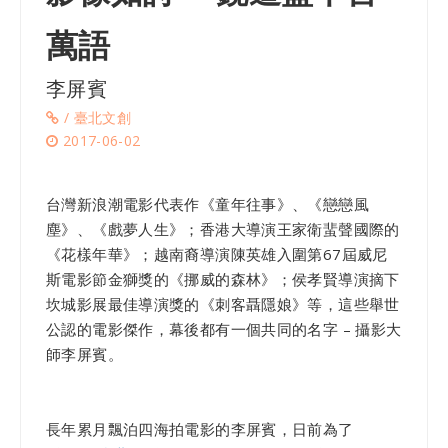
萬語
李屏賓
/ 臺北文創
2017-06-02
台灣新浪潮電影代表作《童年往事》、《戀戀風
塵》、《戲夢人生》；香港大導演王家衛蜚聲國際的
《花樣年華》；越南裔導演陳英雄入圍第67屆威尼
斯電影節金獅獎的《挪威的森林》；侯孝賢導演摘下
坎城影展最佳導演獎的《刺客聶隱娘》等，這些舉世
公認的電影傑作，幕後都有一個共同的名字 – 攝影大
師李屏賓。
長年累月飄泊四海拍電影的李屏賓，日前為了