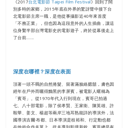
《2017
台北電影節 Taipei Film Festival
》回到了闊
別多時的家鄉，2015年底在外界的驚訝聲中接下台
北電影節主席一職，是他從事攝影近40年來首度
「不務正業」，但也因為這段意外的人生插曲，讓這
位身繫半部台灣電影史的電影遊子，終於從幕後走上
了台前…….
深度在哪裡？深度在表面
頂著一頭不羈的自然捲髮、留著滿臉絡腮鬍，膚色因
經年在戶外而曬得黝黑的李屏賓，被電影人暱稱為
「賓哥」。從1970年代入行到現在，賓哥已拍過
七、八十部電影，除了侯孝賢、王家衛、陳英雄、許
鞍華、姜文、楊超等兩岸三地耳熟能詳的導演外，法
國導演吉爾·布都、日本導演是枝裕和、行定勳也都
在他的合作名單上。從名導到影壇新銳，賓哥總是有