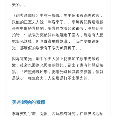
美的。」
《刺客聶應娘》中有一場戲，男主角張震跑去後宮，
跟他的正室夫人說「刺客來了」。李屏賓記得這場戲
是在中影搭景拍的，場景原本看起來很假，沒想到開
拍時，午後陽光突然斜斜地灑進了室內，現場有人想
把陽光遮掉，但李屏賓獨排眾議，「我們要搶這陽
光，那麼假的場景有了陽光就真實了。」
因為這道光，劇中的夫人臉上彷彿加了蘋果光般透
嫩，後宮也因為光與暗的對比，顯出了應有的懸疑氣
氛，「若照傳統所學，把陽光遮掉其實沒影響，但就
是缺少一種生命力，人造燈是打不出陽光的。」
美是經驗的累積
李屏賓對字畫、瓷器、古玩頗有研究，在世界各地拍