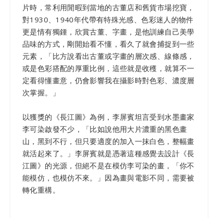
片時，常利用閒暇到當地的古董店和舊貨市場挖寶，
對1930、1940年代帶有特殊光感、色彩迷人的物件
更是情有獨鍾，欣賞古董、字畫，是他訓練自己美學
品味的方式，剛開始看不懂，看久了就會捕捉到一些
元素，「比方說看出古董或字畫的層次感、線條感，
或是色彩搭配的厚重比例，這些就是收穫，就算不一
定看得懂畫意，仍會影響我在攝影時對色彩、濃度層
次掌握。」
以獲獎的《長江圖》為例，李屏賓坦言受到水墨畫家
李可染啟發不少，「比如說他用大片濃重的黑色畫
山，黑到不行，但只要適度的加入一抹白色，整幅畫
就活起來了。」李屏賓就是憑著這種感覺去設計《長
江圖》的光源，但絕不是在模仿李可染的畫，「你不
能模仿，也模仿不來。」因為畫與電影不同，需要被
轉化重構。