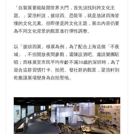
「自製展要能敲開世界大門，首先須找到跨文化主
題。」梁浩軒說，披頭四、恐龍等，就是放諸四海皆
懂的文化元素。但即便是跨文化主題，展出內容仍要
為不同文化背景的觀眾進行彈性調整。
以「披頭四展」移展為例，為了配合上海這個「不夜
城」，不但開放夜間參觀，還陳設酒吧、邀請樂團駐
唱；而移展至市民平均年齡不滿30歲的深圳時，為了
迎合這群習慣打卡、拍照、發社群的觀眾，梁浩軒則
乾脆讓展場變身為自拍聖地。