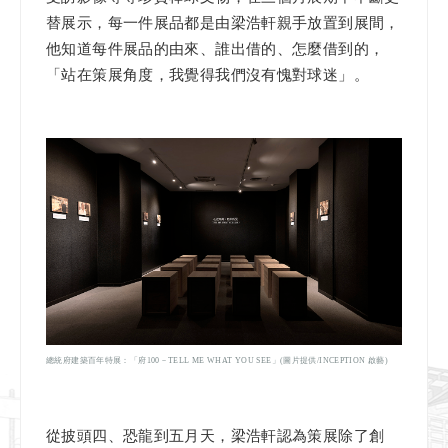
替展示，每一件展品都是由梁浩軒親手放置到展間，
他知道每件展品的由來、誰出借的、怎麼借到的，
「站在策展角度，我覺得我們沒有愧對球迷」。
總統府建築百年特展：「府100－TELL ME WHAT YOU SEE」(圖片提供/INCEPTION 啟藝)
從披頭四、恐龍到五月天，梁浩軒認為策展除了創