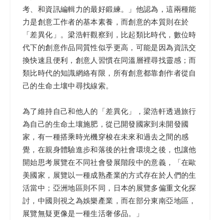
考、和資訊編輯力的最好鍛練。」他認為，這兩種能
力是創意工作者的基本素養，而創意的本質則在於
「差異化」。梁浩軒觀察到，比起類比時代，數位時
代下的創意作品同質性似乎更高，可能是因為資訊交
換快速且便利，創意人習慣在同溫層裡尋找靈感；而
類比時代的知識網絡有限，所有創意都靠創作者從自
己的生命土壤中尋找線索。
為了維持自己和他人的「差異化」，梁浩軒透過旅行
為自己的生命土壤施肥，從已開發國家到未開發國
家，有一種搭乘時光機穿梭在未來和過去之間的感
覺，在親身體驗進步和落後的社會環境之後，也讓他
開始思考展覽在不同社會發展階段中的意義，「在歐
美國家，展覽以一種成熟產業的方式存在於人們的生
活當中；亞洲地區則不同，日本的展覽多偏重文化探
討，中國則視之為娛樂產業，而在部分東南亞地區，
展覽無疑更像是一種生活奢侈品。」