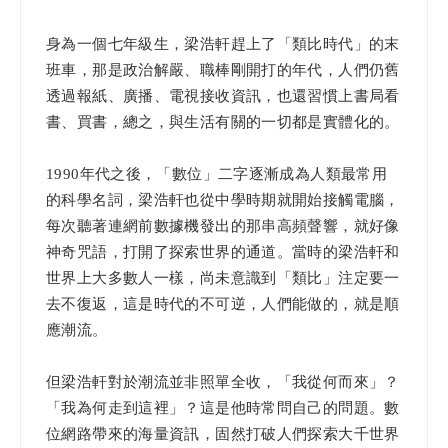
身為一個七年級生，梁浩軒趕上了「類比時代」的末
班車，那是政治解嚴、職棒剛開打的年代，人們仍舊
透過報紙、廣播、電視接收資訊，也還習慣上書局看
書、買書，總之，與生活有關的一切都是實體化的。
1990年代之後，「數位」二字逐漸成為人類最常用
的科學名詞，梁浩軒也從中學時期就開始接觸電腦，
每次聽著連網前數據機發出的那串高頻聲響，就好像
神奇咒語，打開了探索世界的通道。當時的梁浩軒和
世界上大多數人一樣，尚未意識到「類比」注定要一
去不復返，這是時代的不可逆，人們能做的，就是順
應潮流。
但梁浩軒對於潮流並非照單全收，「我從何而來」？
「我為何走到這裡」？這是他時常問自己的問題。數
位網路帶來的海量資訊，固然打破人們探索大千世界