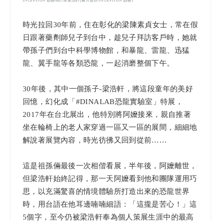
INCEPTION 啟藝執行長梁浩軒(圖片提供/INCEPTION 啟藝)
時光拉回30年前，住在彰化的梁陳素貞女士，常在假
日跟著藥劑師兒子到台中，趁兒子拜訪客戶時，她就
帶孫子們到台中科學博物館，和暴龍、雷龍、迅猛
龍、翼手龍等各類恐龍，一起消磨整個下午。
30年後，其中一個孫子-梁浩軒，將這段童年的美好
回憶，幻化成「#DINALAB恐龍實驗室」特展，
2017年在台北展出，他特別將阿嬤接來，親自推著
坐在輪椅上的老人家穿過一區又一區的展間，細細地
解說著展覽內容，時光彷彿又回到從前……
這是祖孫倆最後一次相偕看展，半年後，阿嬤離世，
但梁浩軒始終記得，那一天阿嬤看到他和團隊運用巧
思，以充滿驚喜的情境體驗所打造出來的恐龍世界
時，用台語在他耳邊喃喃細語：「這攏是苦心！」這
5個字，至今仍被梁浩軒奉為個人策展生涯中的最高