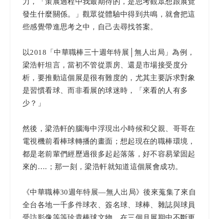
力，「策展過程中我最期待的，是思考觀眾想跟展覽
發生什麼關係。」觀眾從體驗中得到共鳴，就會把這
些感覺帶進思考之中，自己去尋找答案。
以2018「中華職棒三十週年特展│無人出局」為例，
梁浩軒坦言，當初不管從票房、還是市場接受度分
析，要推動這個展是很有難度的，尤其主要訴求對象
是習慣看球、而非看展的球迷時，「來看的人有多
少？」
然後，梁浩軒的腦海中浮現出小時候和父親、哥哥在
電視機前看棒球轉播的畫面；想起現在的職棒環境，
都是老前輩們經歷過很多起起落落，好不容易鞏固起
來的….；那一刻，梁浩軒就知道這個展會成功。
《中華職棒30週年特展—無人出局》後來蒐集了來自
全台各地一千多件球衣、簽名球、球棒、雜誌與球員
受訪影像等等珍貴棒球文物，在三個月展期中不斷更