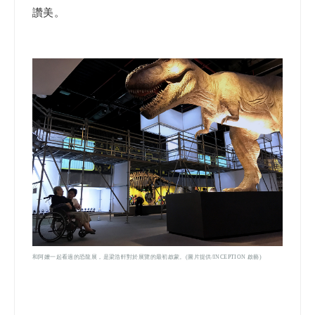
讚美。
和阿嬤一起看過的恐龍展，是梁浩軒對於展覽的最初啟蒙。(圖片提供/INCEPTION 啟藝)