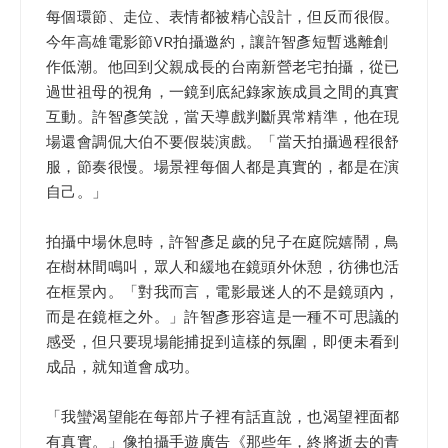
每個環節、走位、表情都被精心設計，但反而很假。
今年高雄電影節VR拍攝邀約，讓許智彥短暫逃離創
作低潮。他回到父親成長的台南新營老宅拍攝，從已
過世祖母的視角，一鏡到底紀錄家族成員之間的真實
互動。許智彥笑說，當天導戲判斷異常精準，他在現
場還會調侃大伯不要假裝演戲。「當天拍攝過程很舒
服，節奏很慢。場景裡每個人都是真實的，都是在演
自己。」
拍攝中場休息時，許智彥足歲的兒子在庭院嬉鬧，鳥
在樹林間鳴叫，眾人和緩地在鏡頭外休憩，彷彿也活
在框景內。「對我而言，電影最迷人的不是鏡頭內，
而是在鏡框之外。」許智彥形容這是一種不可思議的
感受，但只要現場能捕捉到這樣的氛圍，即便未看到
成品，就知道會成功。
「我蠻渴望能在每部片子裡有話直說，也渴望裡面都
有真實。」像拍攝手遊廣告《那些年，終將逝去的青