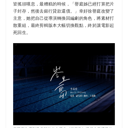
皆搖頭嘆息，最糟糕的時候，「譽庭姊已經打算把片
子封存，然後去銀行貸款還債。」幸好徐譽庭改變了
主意，她把自己從導演轉換回編劇的角色，將素材打
散重組，最終剪輯版本大幅切換觀點，終於讓電影起
死回生。