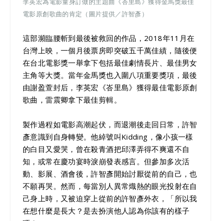
李英宏為電影量身訂做的主題曲《峇里島》獲得金馬獎最佳
電影原創歌曲的肯定（圖片提供／許智彥）
這部瀕臨腰斬到最後被救回的作品，2018年11月在
台灣上映，一個月後票房即突破五千萬佳績，隨後便
在台北電影獎一舉拿下包括最佳劇情長片、最佳男女
主角等大獎。當年金馬獎也入圍八項重要獎項，最後
由謝盈萱封后，李英宏《峇里島》獲得最佳電影原創
歌曲，雷震卿拿下最佳剪輯。
製作過程如電影高潮起伏，而退潮後走回日常，許智
彥意識到自身轉變。他綽號叫Kidding，像小孩一樣
的白目又愛哭，曾在殺青酒把邱澤弄得不爽還不自
知，或常在慶功宴時淚崩發表感言。但參加多次活
動、影展、酒會後，許智彥開始討厭從前的自己，也
不願再哭。然而，每當別人異常熾熱的眼光投射在自
己身上時，又被迫穿上從前的許智彥外衣，「所以我
在想什麼是長大？是去扮演他人認為你該有的樣子