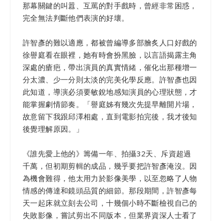
那幕關鍵的叫囂、互罵的對手戲時，曾經非常困惑，
完全無法判斷他們表演的好壞。
許智彥的難以適應，都被曾編導多部膾炙人口好戲的
徐譽庭看在眼裡，她有時會扮黑臉，以言語揭露主角
深處的瘡疤，帶出演員的真實情緒，催化出那種增一
分太濃、少一分則太淡的完美化學反應。許智彥也因
此知道，導演必須要敏銳地感知演員的心理狀態，才
能掌握劇情節奏。「譽庭姊有幾次先提早離開片場，
故意留下我跟邱澤相處，直到電影拍完後，我才後知
後覺理解原因。」
《誰先愛上他的》籌備一年、拍攝32天、斥資超過
千萬，但初期剪輯的成品，幾乎要把許智彥淹沒。因
為機會難得，他太用力於影像美學，以至忽略了人物
情感的傳達和鏡頭品質的細節。那段期間，許智彥每
天一起床就立刻去公司，十幾個小時不斷檢視自己的
失敗影像，嘗試剪出不同版本，但業界資深人士看了