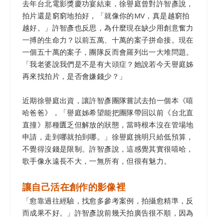
去年台北電影獎慶功宴結束，徐譽庭曾對許智彥說，
拍片還是窮窮地拍好，「就像你的MV，真是越窮拍
越好。」許智彥也反思，為什麼現在缺少用創意奮力
一搏的生命力？以前五萬、十萬的案子拼命接。現在
一個五十萬的案子，團隊反而會羅列出一大堆問題。
「我老婆說我們是不是有大頭症？她說若今天譽庭姊
再來找拍片，是否會嫌錢少？」
近期徐譽庭出資，讓許智彥團隊嘗試去拍一個本《嘻
哈爸爸》，「譽庭姊希望能把團隊帶回以前《台北直
直撞》那種匱乏但解放的狀態，當時根本沒在管場地
申請，走到哪就拍到哪。」徐譽庭挑明只給低預算，
不覺得沒錢是限制。許智彥說，這感覺其實很嘻哈，
歌手像永遠長不大，一無所有，但很有魅力。
讓自己活在創作的影像裡
「愈靠過往經驗，找愈多參考案例，拍攝愈精準，反
而成果不好。」許智彥說前幾天拍廣告很不順，因為