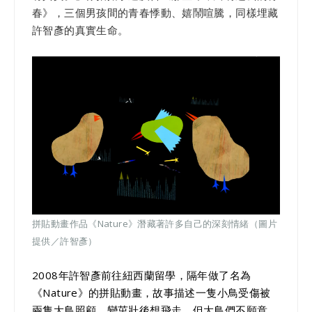
春》，三個男孩間的青春悸動、嬉鬧喧騰，同樣埋藏
許智彥的真實生命。
拼貼動畫作品《Nature》潛藏著許多自己的深刻情緒（圖片
提供／許智彥）
2008年許智彥前往紐西蘭留學，隔年做了名為
《Nature》的拼貼動畫，故事描述一隻小鳥受傷被
兩隻大鳥照顧，變茁壯後想飛走，但大鳥們不願意，