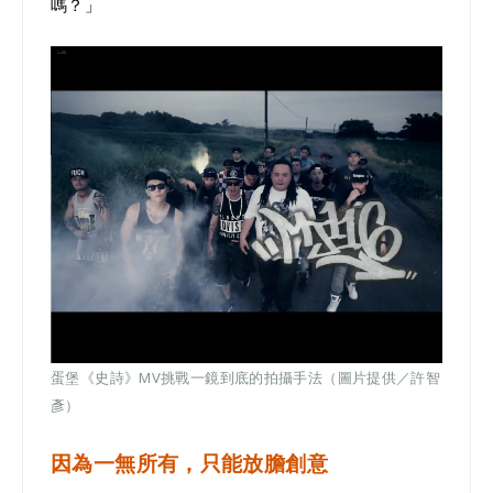
嗎？」
蛋堡《史詩》MV挑戰一鏡到底的拍攝手法（圖片提供／許智
彥）
因為一無所有，只能放膽創意