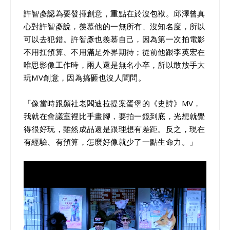
許智彥認為要發揮創意，重點在於沒包袱。邱澤曾真
心對許智彥說，羨慕他的一無所有、沒知名度，所以
可以去犯錯。許智彥也羨慕自己，因為第一次拍電影
不用扛預算、不用滿足外界期待；從前他跟李英宏在
唯思影像工作時，兩人還是無名小卒，所以敢放手大
玩MV創意，因為搞砸也沒人聞問。
「像當時跟顏社老闆迪拉提案蛋堡的《史詩》MV，
我就在會議室裡比手畫腳，要拍一鏡到底，光想就覺
得很好玩，雖然成品還是跟理想有差距。反之，現在
有經驗、有預算，怎麼好像就少了一點生命力。」