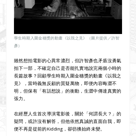
學生時期入圍金穗獎的動畫《以我之見》（圖片提供／許智
彥）
雖然想拍電影的心異常濃烈，但許智彥也矛盾沒勇氣
拍下一部，不確定自己是否能扎實地說完兩個小時的
長篇故事？回顧學生時期入圍金穗獎的動畫《以我之
見》，當時義無反顧的質疑萬物，即便內容晦澀不
明，但保有「有話想說」的衝動，生澀中傳達真實的
張力。
在經歷人生首次導演電影後，關於「何謂長大？」的
疑問，或許沒有解答，但他依然真誠的直面自我，即
便不再是從前的Kidding，卻彷彿始終未變。