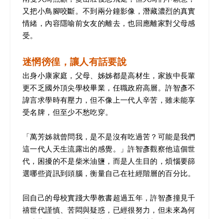
又把小鳥腳咬斷。不到兩分鐘影像，潛藏濃烈的真實
情緒，內容隱喻前女友的離去，也回應離家對父母感
受。
迷惘徬徨，讓人有話要說
出身小康家庭，父母、姊姊都是高材生，家族中長輩
更不乏國外頂尖學校畢業，任職政府高層。許智彥不
諱言求學時有壓力，但不像上一代人辛苦，雖未能享
受名牌，但至少不愁吃穿。
「萬芳姊就曾問我，是不是沒有吃過苦？可能是我們
這一代人天生流露出的感覺。」許智彥觀察他這個世
代，困擾的不是柴米油鹽，而是人生目的，煩惱要篩
選哪些資訊到頭腦，衡量自己在社經階層的百分比。
回自己的母校實踐大學教書超過五年，許智彥撞見千
禧世代謹慎、苦悶與疑惑，已經很努力，但未來為何