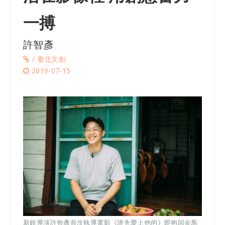
一搏
許智彥
/ 臺北文創
2019-07-15
新銳導演許智彥首次執導電影《誰先愛上他的》即抱回金馬