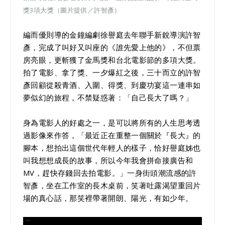
獎3項大獎（圖片提供／許智彥）
編而優則導的金鐘編劇徐譽庭去年聯手新銳導演許智
彥，完成了叫好又叫座的《誰先愛上他的》，不但票
房亮眼，更斬獲了金馬獎和台北電影節的多項大獎。
拍了電影、拿了獎、一夕爆紅之後，三十而立的許智
彥回顧從殺青酒、入圍、得獎、到慶功宴這一連串如
夢似幻的旅程，不禁疑惑著：「自己長大了嗎？」
身為電影人的好處之一，是可以將所有的人生思考透
過影像來作答，「最近正在重整一個關於『長大』的
腳本，想拍出這個世代年輕人的樣子，恰好譽庭姊也
叫我想想成長的故事，所以今年我會拼命接廣告和
MV，趕快存錢回去拍電影。」一身街頭潮流感的許
智彥，坐在工作室的長木桌前，笑著吐露渴望重回片
場的真心話，那笑裡帶著開朗、陽光，有如少年。