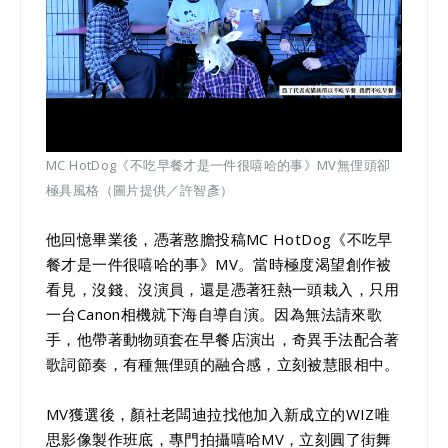
MC HotDog《不吃早餐才是一件很嘻哈的事》MV無俚頭卻
極具風格（圖片提供／許智彥）
他回憶畢業後，憑著憨膽投稿MC HotDog《不吃早
餐才是一件很嘻哈的事》MV。當時極度渴望創作被
看見，沒錢、沒演員，還是憑著狂熱一頭栽入，只用
一台Canon相機就下海自導自演。因為無法請來歌
手，他帶著動物頭套在早餐店演出，奇異手法配合著
歌詞節奏，有種無俚頭的融合感，立刻被慧眼相中。
MV獲選後，顏社老闆迪拉找他加入新成立的WIZ唯
思影像製作班底，專門拍攝嘻哈MV，立刻圓了街舞