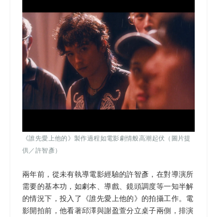
《誰先愛上他的》製作過程如電影劇情般高潮起伏（圖片提
供／許智彥）
兩年前，從未有執導電影經驗的許智彥，在對導演所
需要的基本功，如劇本、導戲、鏡頭調度等一知半解
的情況下，投入了《誰先愛上他的》的拍攝工作。電
影開拍前，他看著邱澤與謝盈萱分立桌子兩側，排演