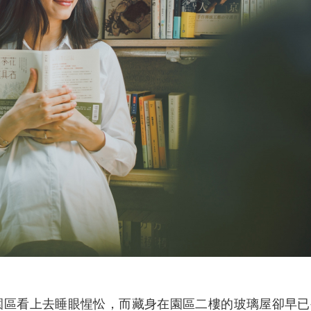
園區看上去睡眼惺忪，而藏身在園區二樓的玻璃屋卻早已