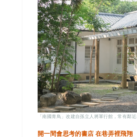
「南國青鳥」改建自孫立人將軍行館，常有鄰近
開一間會思考的書店 在巷弄裡飛翔