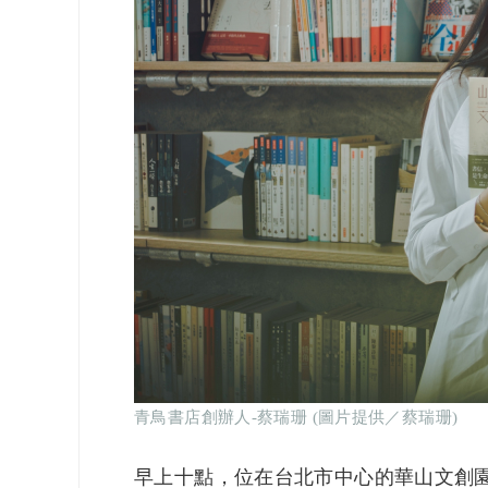
青鳥書店創辦人-蔡瑞珊 (圖片提供／蔡瑞珊)
早上十點，位在台北市中心的華山文創