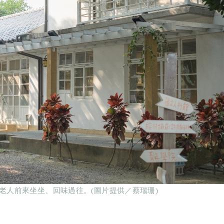
老人前來坐坐、回味過往。(圖片提供／蔡瑞珊)