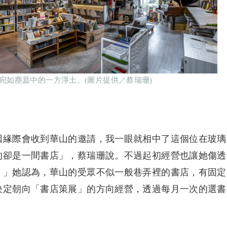
宛如塵囂中的一方淨土。(圖片提供／蔡瑞珊)
因緣際會收到華山的邀請，我一眼就相中了這個位在玻璃
的卻是一間書店」，蔡瑞珊說。不過起初經營也讓她傷透
。」她認為，華山的受眾不似一般巷弄裡的書店，有固定
決定朝向「書店策展」的方向經營，透過每月一次的選書